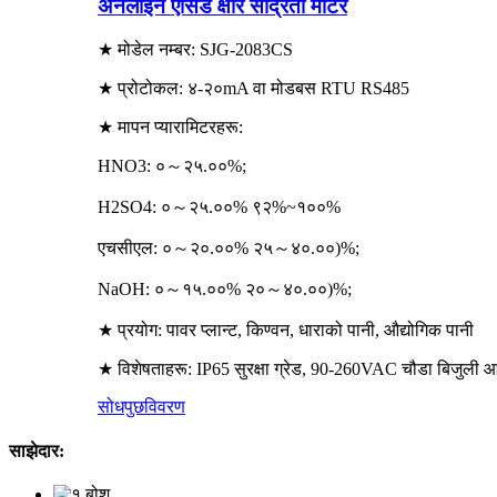
अनलाइन एसिड क्षार सांद्रता मीटर
★ मोडेल नम्बर: SJG-2083CS
★ प्रोटोकल: ४-२०mA वा मोडबस RTU RS485
★ मापन प्यारामिटरहरू:
HNO3: ०～२५.००%;
H2SO4: ०～२५.००% ९२%~१००%
एचसीएल: ०～२०.००% २५～४०.००)%;
NaOH: ०～१५.००% २०～४०.००)%;
★ प्रयोग: पावर प्लान्ट, किण्वन, धाराको पानी, औद्योगिक पानी
★ विशेषताहरू: IP65 सुरक्षा ग्रेड, 90-260VAC चौडा बिजुली आपू
सोधपुछ
विवरण
साझेदार: