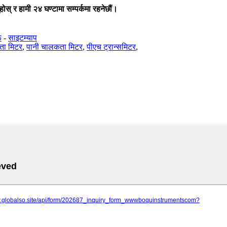
होस् र हामी २४ घण्टामा सम्पर्कमा रहनेछौं।
ू
-
साइटम्याप
ता मिटर
,
पानी चालकता मिटर
,
पीएच ट्रान्समिटर
,