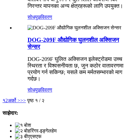
निरन्तर मापनका अन्य क्षेत्रहरूको लागि उपयुक्त।
सोधपुछ
विवरण
DOG-209F औद्योगिक घुलनशील अक्सिजन
सेन्सर
DOG-209F घुलित अक्सिजन इलेक्ट्रोडमा उच्च
स्थिरता र विश्वसनीयता छ, जुन कठोर वातावरणमा
प्रयोग गर्न सकिन्छ; यसले कम मर्मतसम्भारको माग
गर्दछ।
सोधपुछ
विवरण
१
2
अर्को >
>>
पृष्ठ १ / २
साझेदार: