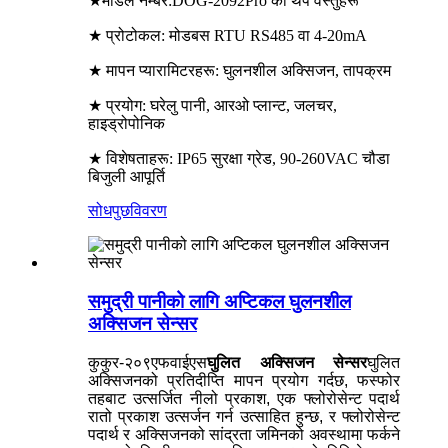
★
मोडेल नम्बर:
DOG-2092Pro का थप वस्तुहरू
★ प्रोटोकल: मोडबस RTU RS485 वा 4-20mA
★ मापन प्यारामिटरहरू: घुलनशील अक्सिजन, तापक्रम
★ प्रयोग: घरेलु पानी, आरओ प्लान्ट, जलचर,
हाइड्रोपोनिक
★ विशेषताहरू: IP65 सुरक्षा ग्रेड, 90-260VAC चौडा
बिजुली आपूर्ति
सोधपुछ
विवरण
समुद्री पानीको लागि अप्टिकल घुलनशील
अक्सिजन सेन्सर
कुकुर-२०९एफवाईएस
घुलित अक्सिजन सेन्सर
घुलित
अक्सिजनको प्रतिदीप्ति मापन प्रयोग गर्दछ, फस्फोर
तहबाट उत्सर्जित नीलो प्रकाश, एक फ्लोरोसेन्ट पदार्थ
रातो प्रकाश उत्सर्जन गर्न उत्साहित हुन्छ, र फ्लोरोसेन्ट
पदार्थ र अक्सिजनको सांद्रता जमिनको अवस्थामा फर्कने