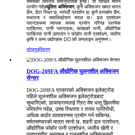
समयको विपरीत समानुपातिक हुन्छ। यो विधिले मापन
प्रयोग गर्दछ
घुलित अक्सिजन
, कुनै अक्सिजन खपत मापन
छैन, डेटा स्थिर छ, भरपर्दो प्रदर्शन छ, कुनै हस्तक्षेप छैन,
स्थापना र क्यालिब्रेसन सरल छ। ढल प्रशोधन
प्लान्टहरूमा व्यापक रूपमा प्रयोग गरिन्छ प्रत्येक
प्रक्रिया, पानी प्लान्टहरू, सतहको पानी, औद्योगिक
प्रक्रिया पानी उत्पादन र फोहोर पानी प्रशोधन, जलीय
कृषि र अन्य उद्योगहरू DO को अनलाइन अनुगमन।
सोधपुछ
विवरण
DOG-209FA औद्योगिक घुलनशील अक्सिजन
सेन्सर
DOG-209FA प्रकारको अक्सिजन इलेक्ट्रोड
पहिले घुलनशील अक्सिजन इलेक्ट्रोडबाट
सुधारिएको, डायाफ्रामलाई ग्रिट मेष धातु झिल्लीमा
परिवर्तन गर्दछ, उच्च स्थिरता र तनाव प्रतिरोधी,
अधिक कठोर वातावरणमा प्रयोग गर्न सकिन्छ,
मर्मतसम्भारको मात्रा सानो छ, शहरी ढल प्रशोधन,
औद्योगिक फोहोर पानी प्रशोधन, जलीय खेती र
वातावरणीय अनुगमन र घुलनशील अक्सिजनको