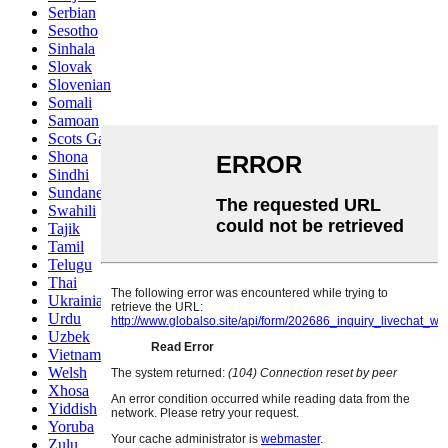
Serbian
Sesotho
Sinhala
Slovak
Slovenian
Somali
Samoan
Scots Gaelic
Shona
Sindhi
Sundanese
Swahili
Tajik
Tamil
Telugu
Thai
Ukrainian
Urdu
Uzbek
Vietnamese
Welsh
Xhosa
Yiddish
Yoruba
Zulu