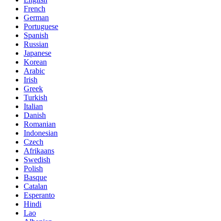
French
German
Portuguese
Spanish
Russian
Japanese
Korean
Arabic
Irish
Greek
Turkish
Italian
Danish
Romanian
Indonesian
Czech
Afrikaans
Swedish
Polish
Basque
Catalan
Esperanto
Hindi
Lao