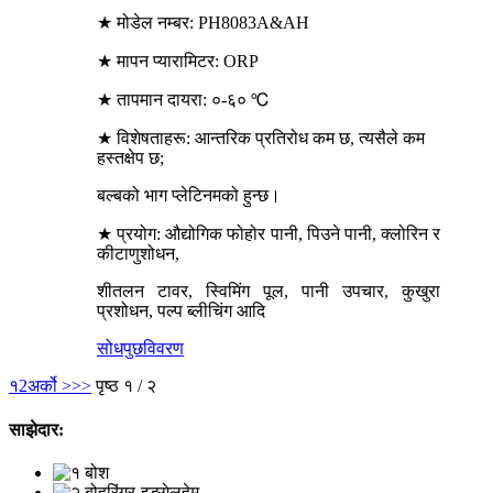
★ मोडेल नम्बर: PH8083A&AH
★ मापन प्यारामिटर: ORP
★ तापमान दायरा: ०-६० ℃
★ विशेषताहरू: आन्तरिक प्रतिरोध कम छ, त्यसैले कम
हस्तक्षेप छ;
बल्बको भाग प्लेटिनमको हुन्छ।
★ प्रयोग: औद्योगिक फोहोर पानी, पिउने पानी, क्लोरिन र
कीटाणुशोधन,
शीतलन टावर, स्विमिंग पूल, पानी उपचार, कुखुरा
प्रशोधन, पल्प ब्लीचिंग आदि
सोधपुछ
विवरण
१
2
अर्को >
>>
पृष्ठ १ / २
साझेदार: