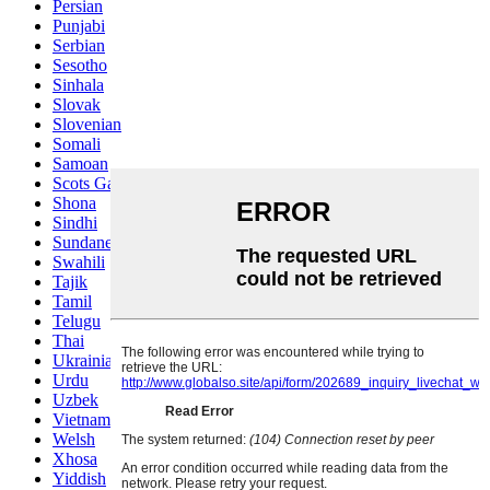
Persian
Punjabi
Serbian
Sesotho
Sinhala
Slovak
Slovenian
Somali
Samoan
Scots Gaelic
Shona
Sindhi
Sundanese
Swahili
Tajik
Tamil
Telugu
Thai
Ukrainian
Urdu
Uzbek
Vietnamese
Welsh
Xhosa
Yiddish