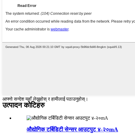
आफ्नो सन्देश यहाँ लेख्नुहोस् र हामीलाई पठाउनुहोस्।
उत्पादन कोटिहरु
औद्योगिक टर्बिडिटी सेन्सर आउटपुट ४-२०mA