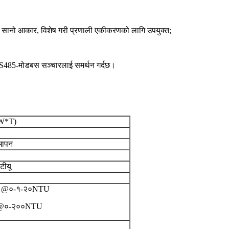
सानो आकार, विशेष गरी प्रणाली एकीकरणको लागि उपयुक्त;
​र RS485-मोडबस सञ्चारलाई समर्थन गर्दछ।
*W*T)
मापन
टीयू
न्छ @०-१-२०NTU
्छ @०-२००NTU