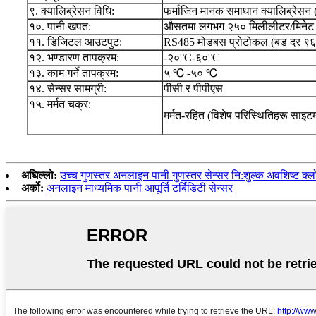
९. क्यालिब्रेसन विधि:
फर्माजिन मानक समाधान क्यालिब्रेसन 
१०. पानी खपत:
औसतमा लगभग २५० मिलीलीटर/मिनेट
११. डिजिटल आउटपुट:
RS485 मोडबस प्रोटोकल (बड दर ९६
१२. भण्डारण तापक्रम:
-२०°C-६०°C
१३. काम गर्ने तापक्रम:
५ ℃ -५० ℃
१४. सेन्सर सामग्री:
पीसी र पीपीएस
१५. मर्मत चक्र:
मर्मत-रहित (विशेष परिस्थितिहरू साइटम
अघिल्लो:
उच्च गुणस्तर अनलाइन पानी गुणस्तर सेन्सर नि:शुल्क अवशिष्ट क्ल
अर्को:
अनलाइन माध्यमिक पानी आपूर्ति टर्बिडिटी सेन्सर