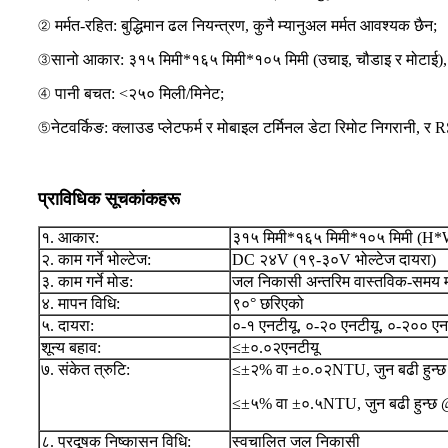
② मर्मत-रहित: बुद्धिमान ढल नियन्त्रण, कुनै म्यानुअल मर्मत आवश्यक छैन;
③सानो आकार: ३१५ मिमी*१६५ मिमी*१०५ मिमी (उचाइ, चौडाइ र मोटाई), 
④ पानी बचत: <२५० मिली/मिनेट;
⑤नेटवर्किङ: क्लाउड प्लेटफर्म र मोबाइल टर्मिनल डेटा रिमोट निगरानी, ​
प्राविधिक सूचकांकहरू
१. आकार:
३१५ मिमी*१६५ मिमी*१०५ मिमी (H
२. काम गर्ने भोल्टेज:
DC २४V (१९-३०V भोल्टेज दायरा)
३. काम गर्ने मोड:
जल निकासी अन्तरिम वास्तविक-समय 
४. मापन विधि:
९०° छरिएको
५. दायरा:
०-१ एनटीयू, ०-२० एनटीयू, ०-२०० एन
शून्य बहाव:
≤±०.०२एनटीयू
७. संकेत त्रुटि:
≤±२% वा ±०.०२NTU, जुन बढी हु
≤±५% वा ±०.५NTU, जुन बढी हुन
८. प्रदूषक निष्कासन विधि:
स्वचालित जल निकासी