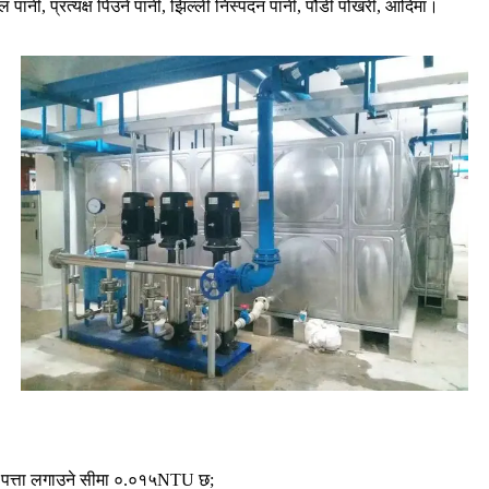
 पानी, प्रत्यक्ष पिउने पानी, झिल्ली निस्पंदन पानी, पौंडी पोखरी, आदिमा।
ूनतम पत्ता लगाउने सीमा ०.०१५NTU छ;