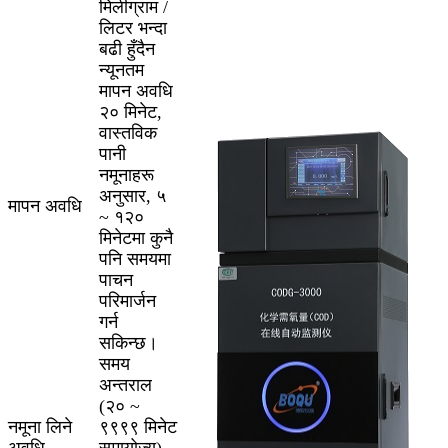
मिलीग्राम /
लिटर भन्दा
बढी हुँदैन
न्यूनतम
मापन अवधि
२० मिनेट,
वास्तविक
पानी
नमूनाहरू
अनुसार, ५
मापन अवधि
~ १२०
मिनेटमा कुनै
पनि समयमा
पाचन
परिमार्जन
गर्न
सकिन्छ।
समय
अन्तराल
(२० ~
नमूना लिने
९९९९ मिनेट
अवधि
समायोज्य),