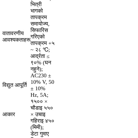
भित्री
भागको
तापक्रम
समायोज्य,
सिफारिस
वातावरणीय
गरिएको
आवश्यकताहरू
तापक्रम +५
~ २८ ℃;
आर्द्रता ≤
९०% (घन
नहुने);
AC230 ±
10% V, 50
विद्युत आपूर्ति
± 10%
Hz, 5A;
१५०० ×
चौडाइ ५५०
आकार
× उचाइ
गहिराइ ४५०
(मिमी);
डेटा गुमाए