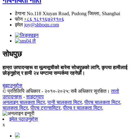
गोपनीयता नीति
ठेगाना
No.118 Xiuyan Road, Pudong जिल्ला, Shanghai
फोन
+८६ १८९१६७२९१०६
इमेल
joy@shboqu.com
सोधपुछ
हाम्रा उत्पादनहरू वा मूल्यसूचीको बारेमा सोधपुछको लागि, कृपया हामीलाई
छोड्नुहोस् र हामी २४ घण्टामा सम्पर्कमा रहनेछौं।
बुझाउनुहोस्
© प्रतिलिपि अधिकार - २०१०-२०२५: सबै अधिकार सुरक्षित।
तातो
उत्पादनहरू
-
साइटम्याप
अनलाइन चालकता मिटर
,
पानी चालकता मिटर
,
पीएच चालकता मिटर
,
चालकता मिटर
,
पीएच ट्रान्समिटर
,
पीएच र चालकता मिटर
,
इमेल पठाउनुहोस्
x